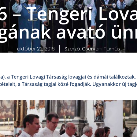
6 – Tengeri Lov
gának avató ü
október 22, 2016
Szerző:
Cserveni Tamás
a), a Tengeri Lovagi Társaság lovagjai és dámái találkoztak
ltételeit, a Társaság tagjai közé fogadják. Ugyanakkor új tag