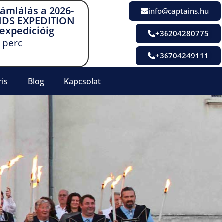
zámlálás a 2026-
info@captains.hu
NDS EXPEDITION
 expedícióig
+36204280775
perc
+36704249111
ris
Blog
Kapcsolat