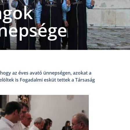
agok
nnepsége
, hogy az éves avató ünnepségen, azokat a
jelöltek is Fogadalmi esküt tettek a Társaság