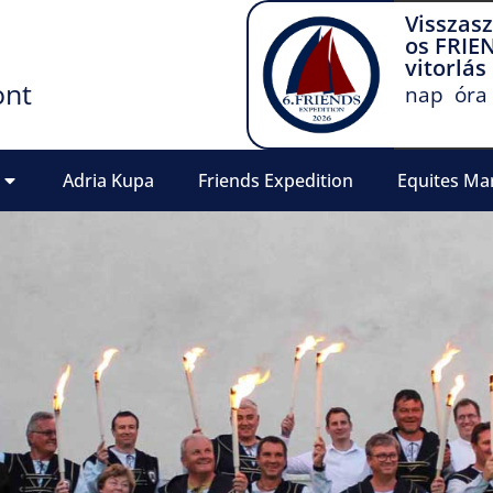
Visszas
os FRIE
vitorlás
ont
nap
óra
Adria Kupa
Friends Expedition
Equites Ma