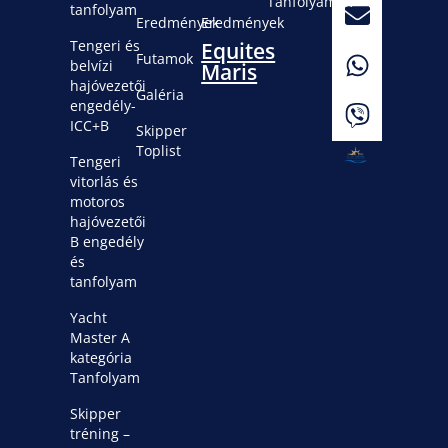
Tanfolyamok
tanfolyam
Eredmények
Eredmények
Tengeri és
Equites
Futamok
belvízi
Maris
hajóvezetői
Galéria
engedély-
ICC+B
Skipper
Toplist
Tengeri
vitorlás és
motoros
hajóvezetői
B engedély
és
tanfolyam
Yacht
Master A
kategória
Tanfolyam
Skipper
tréning –