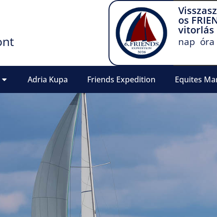
Visszas
os FRIE
vitorlás
ont
nap
óra
Adria Kupa
Friends Expedition
Equites Ma