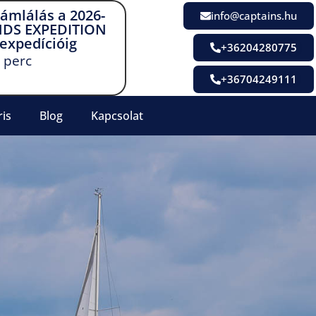
zámlálás a 2026-
info@captains.hu
NDS EXPEDITION
 expedícióig
+36204280775
perc
+36704249111
ris
Blog
Kapcsolat